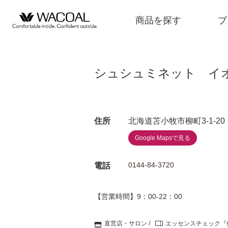
商品を探す
ブ
シュシュミネット イ
商品を探す
住所
北海道苫小牧市柳町3-1-2
ブランド一覧
Google Mapsで見る
店舗検索
0144-84-3720
電話
【営業時間】9：00-22：00
新着情報
直営店・サロン
エッセンスチェック『