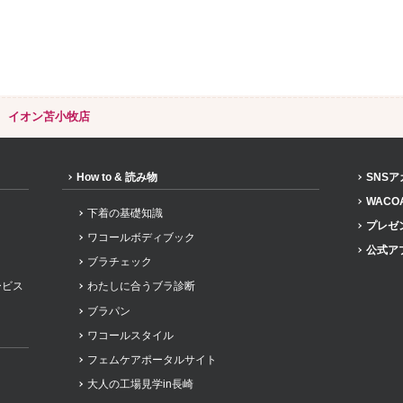
 イオン苫小牧店
How to & 読み物
SNS
WACO
下着の基礎知識
プレゼ
ワコールボディブック
公式ア
ブラチェック
ービス
わたしに合うブラ診断
ブラパン
ワコールスタイル
フェムケアポータルサイト
大人の工場見学in長崎