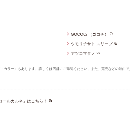
プレゼント・キャンペー
メールニュース登録
GOCOCi （ゴコチ）
ア
お問い合わせ
ツモリチサト スリープ
アツコマタノ
よくあるご質問
ズ・カラー）もあります。詳しくは店舗にご確認ください。また、完売などの理由で
ス
コールカルネ」はこちら！