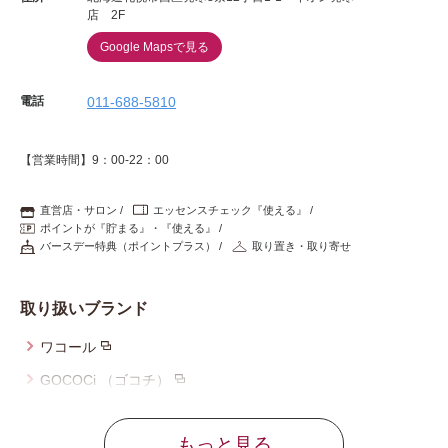
店 2F
Google Mapsで見る
電話
011-688-5810
【営業時間】9：00-22：00
直営店・サロン
エッセンスチェック『使える』
ポイントが『貯まる』・『使える』
バースデー特典（ポイントプラス）
取り置き・取り寄せ
取り扱いブランド
ワコール
GOCOCi （ゴコチ）
サルート
もっと見る
ツモリチサト スリープ