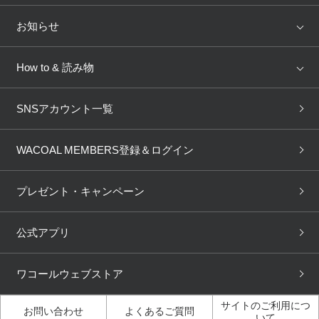
トピックス
Salute
Yue
店舗を探す
お知らせ
AMPHI
une nana cool
来店予約
新着情報
How to & 読み物
GOCOCi
WACOAL SIZE ORDER
ブラ無料診断
重要なお知らせ
下着の基礎知識
ワコールボディブック
SNSアカウント一覧
OUR WACOAL
YOJOY
取り置き・取り寄せサービス
商品回収
ブラチェック
わたしに合うブラ診断
WACOAL Remamma
Mens Innerwear
WACOAL MEMBERS登録＆ログイン
3Dボディスキャン
お知らせ
ブラパン
ワコールスタイル
CW-X
Imported Brands
プレゼント・キャンペーン
ニュース＆トピックス
フェムケアポータルサイト
大人の工場見学in長崎
Licensed Brands
公式アプリ
大人の工場見学inベトナム
人間科学研究開発センター見
ブランド一覧へ
学
ワコールウェブストア
店舗体験記（マンガ）
ワコールカルネアプリ使い方
ガイド（マンガ）
サイトのご利用につ
お問い合わせ
よくあるご質問
いて