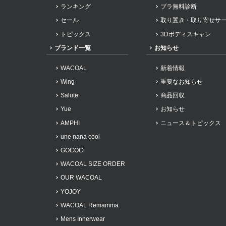
重要なお知らせ
ランキング
ブラ無料診断
セール
取り置き・取り寄せサ
お知らせ
トピックス
3Dボディスキャン
ブランド一覧
お知らせ
ワコールウェブスト
WACOAL
新着情報
Wing
重要なお知らせ
Salute
商品回収
公式アプリ
Yue
お知らせ
AMPHI
ニュース＆トピックス
ニュース＆トピック
une nana cool
GOCOCi
企業情報
WACOAL SIZE ORDER
OUR WACOAL
YOJOY
WACOAL Remamma
Mens Innerwear