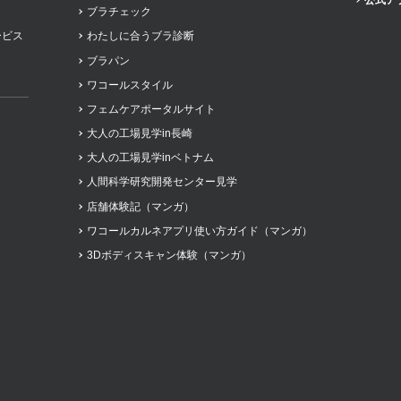
公式ア
プレゼント・キャンペー
ブラチェック
ービス
わたしに合うブラ診断
ブラパン
メールニュース登録
ワコールスタイル
フェムケアポータルサイト
ア
お問い合わせ
大人の工場見学in長崎
大人の工場見学inベトナム
よくあるご質問
人間科学研究開発センター見学
店舗体験記（マンガ）
ワコールカルネアプリ使い方ガイド（マンガ）
ス
3Dボディスキャン体験（マンガ）