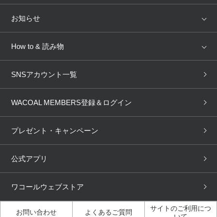
トピックス
Salute
Yue
店舗を探す
お知らせ
AMPHI
une nana cool
来店予約
新着情報
How to & 読み物
GOCOCi
WACOAL SIZE ORDER
ブラ無料診断
重要なお知らせ
下着の基礎知識
ワコールボディブック
SNSアカウント一覧
OUR WACOAL
YOJOY
取り置き・取り寄せサービス
商品回収
ブラチェック
わたしに合うブラ診断
WACOAL Remamma
Mens Innerwear
WACOAL MEMBERS登録＆ログイン
3Dボディスキャン
お知らせ
ブラパン
ワコールスタイル
CW-X
Imported Brands
プレゼント・キャンペーン
ニュース＆トピックス
フェムケアポータルサイト
大人の工場見学in長崎
Licensed Brands
公式アプリ
大人の工場見学inベトナム
人間科学研究開発センター見
ブランド一覧へ
学
ワコールウェブストア
店舗体験記（マンガ）
ワコールカルネアプリ使い方
ガイド（マンガ）
サイトのご利用につ
お問い合わせ
よくあるご質問
いて