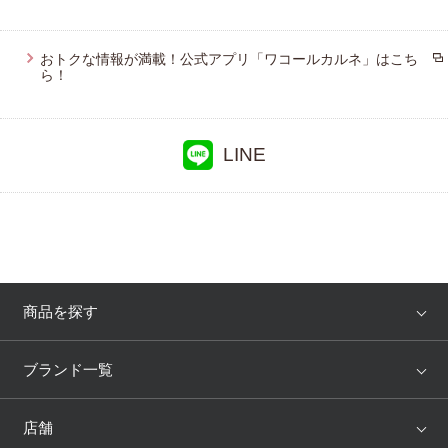
おトクな情報が満載！公式アプリ「ワコールカルネ」はこち
ら！
LINE
商品を探す
アイテム
ブランド
ブランド一覧
ランキング
セール
WACOAL
Wing
店舗