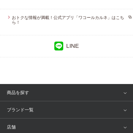
おトクな情報が満載！公式アプリ「ワコールカルネ」はこち
ら！
LINE
商品を探す
アイテム
ブランド
ブランド一覧
ランキング
セール
WACOAL
Wing
店舗