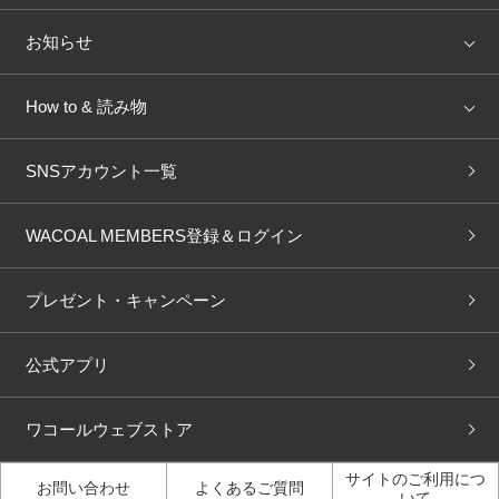
トピックス
Salute
Yue
店舗を探す
お知らせ
AMPHI
une nana cool
来店予約
新着情報
How to & 読み物
GOCOCi
WACOAL SIZE ORDER
ブラ無料診断
重要なお知らせ
下着の基礎知識
ワコールボディブック
SNSアカウント一覧
OUR WACOAL
YOJOY
取り置き・取り寄せサービス
商品回収
ブラチェック
わたしに合うブラ診断
WACOAL Remamma
Mens Innerwear
WACOAL MEMBERS登録＆ログイン
3Dボディスキャン
お知らせ
ブラパン
ワコールスタイル
CW-X
Imported Brands
プレゼント・キャンペーン
ニュース＆トピックス
フェムケアポータルサイト
大人の工場見学in長崎
Licensed Brands
公式アプリ
大人の工場見学inベトナム
人間科学研究開発センター見
ブランド一覧へ
学
ワコールウェブストア
店舗体験記（マンガ）
ワコールカルネアプリ使い方
ガイド（マンガ）
サイトのご利用につ
お問い合わせ
よくあるご質問
いて