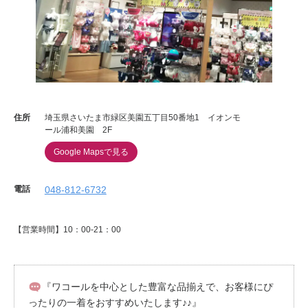
重要なお知らせ
お知らせ
ワコールウェブストア
住所
埼玉県さいたま市緑区美園五丁目50番地1 イオンモ
ール浦和美園 2F
公式アプリ
Google Mapsで見る
電話
048-812-6732
ニュース＆トピックス
【営業時間】10：00-21：00
企業情報
SNSアカウント一覧
『ワコールを中心とした豊富な品揃えで、お客様にぴ
ったりの一着をおすすめいたします♪♪』