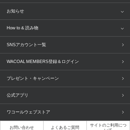
トピックス
Salute
Yue
店舗を探す
お知らせ
AMPHI
une nana cool
来店予約
新着情報
How to & 読み物
GOCOCi
WACOAL SIZE ORDER
ブラ無料診断
重要なお知らせ
下着の基礎知識
ワコールボディブック
SNSアカウント一覧
OUR WACOAL
YOJOY
取り置き・取り寄せサービス
商品回収
ブラチェック
わたしに合うブラ診断
WACOAL Remamma
Mens Innerwear
WACOAL MEMBERS登録＆ログイン
3Dボディスキャン
お知らせ
ブラパン
ワコールスタイル
CW-X
Imported Brands
プレゼント・キャンペーン
ニュース＆トピックス
フェムケアポータルサイト
大人の工場見学in長崎
Licensed Brands
公式アプリ
大人の工場見学inベトナム
人間科学研究開発センター見
ブランド一覧へ
学
ワコールウェブストア
店舗体験記（マンガ）
ワコールカルネアプリ使い方
ガイド（マンガ）
サイトのご利用につ
お問い合わせ
よくあるご質問
いて