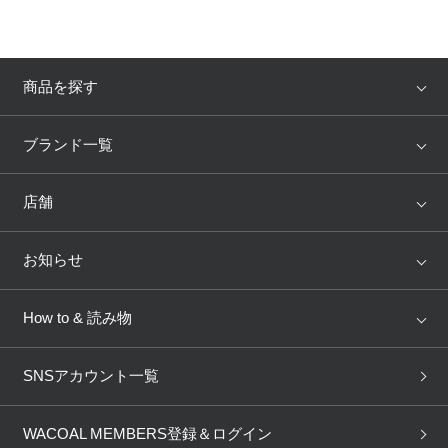
商品を探す
アイテム
ブランド
ブランド一覧
ランキング
セール
WACOAL
Wing
店舗
トピックス
Salute
Yue
店舗を探す
お知らせ
AMPHI
une nana cool
来店予約
新着情報
How to & 読み物
GOCOCi
WACOAL SIZE ORDER
ブラ無料診断
重要なお知らせ
下着の基礎知識
ワコールボディブック
SNSアカウント一覧
OUR WACOAL
YOJOY
取り置き・取り寄せサービス
商品回収
ブラチェック
わたしに合うブラ診断
WACOAL Remamma
Mens Innerwear
WACOAL MEMBERS登録＆ログイン
3Dボディスキャン