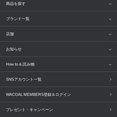
商品を探す
アイテム
ブランド
ブランド一覧
ランキング
セール
WACOAL
Wing
店舗
トピックス
Salute
Yue
店舗を探す
お知らせ
AMPHI
une nana cool
来店予約
新着情報
How to & 読み物
GOCOCi
WACOAL SIZE ORDER
ブラ無料診断
重要なお知らせ
下着の基礎知識
ワコールボディブック
SNSアカウント一覧
OUR WACOAL
YOJOY
取り置き・取り寄せサービス
商品回収
ブラチェック
わたしに合うブラ診断
WACOAL Remamma
Mens Innerwear
WACOAL MEMBERS登録＆ログイン
3Dボディスキャン
お知らせ
ブラパン
ワコールスタイル
CW-X
Imported Brands
プレゼント・キャンペーン
ニュース＆トピックス
フェムケアポータルサイト
大人の工場見学in長崎