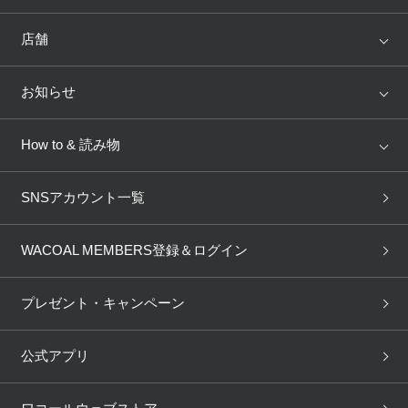
ランキング
セール
WACOAL
Wing
店舗
トピックス
Salute
Yue
店舗を探す
お知らせ
AMPHI
une nana cool
来店予約
新着情報
How to & 読み物
GOCOCi
WACOAL SIZE ORDER
ブラ無料診断
重要なお知らせ
下着の基礎知識
ワコールボディブック
SNSアカウント一覧
OUR WACOAL
YOJOY
取り置き・取り寄せサービス
商品回収
ブラチェック
わたしに合うブラ診断
WACOAL Remamma
Mens Innerwear
WACOAL MEMBERS登録＆ログイン
3Dボディスキャン
お知らせ
ブラパン
ワコールスタイル
CW-X
Imported Brands
プレゼント・キャンペーン
ニュース＆トピックス
フェムケアポータルサイト
大人の工場見学in長崎
Licensed Brands
公式アプリ
大人の工場見学inベトナム
人間科学研究開発センター見
ブランド一覧へ
学