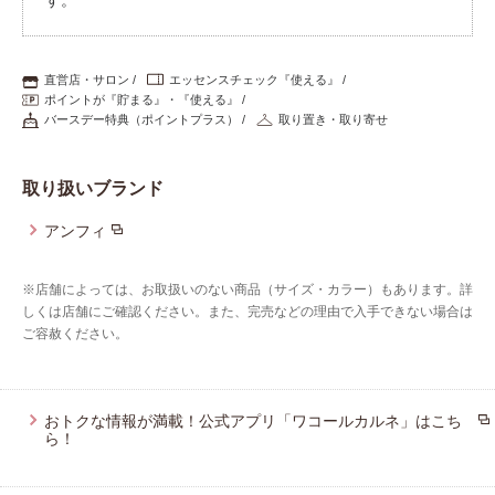
プレゼント・キャンペーン
直営店・サロン
エッセンスチェック『使える』
ポイントが『貯まる』・『使える』
メールニュース登録
バースデー特典（ポイントプラス）
取り置き・取り寄せ
取り扱いブランド
お問い合わせ
アンフィ
よくあるご質問
※店舗によっては、お取扱いのない商品（サイズ・カラー）もあります。詳
しくは店舗にご確認ください。また、完売などの理由で入手できない場合は
ご容赦ください。
おトクな情報が満載！公式アプリ「ワコールカルネ」はこち
ら！