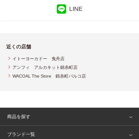
LINE
近くの店舗
イトーヨーカドー 曳舟店
アンフィ アルカキット錦糸町店
WACOAL The Store 錦糸町パルコ店
商品を探す
アイテム
ブランド
ブランド一覧