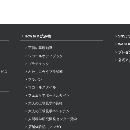
How to & 読み物
SNS
WACO
下着の基礎知識
プレゼ
ワコールボディブック
公式ア
ブラチェック
ービス
わたしに合うブラ診断
ブラパン
ワコールスタイル
フェムケアポータルサイト
大人の工場見学in長崎
大人の工場見学inベトナム
人間科学研究開発センター見学
店舗体験記（マンガ）