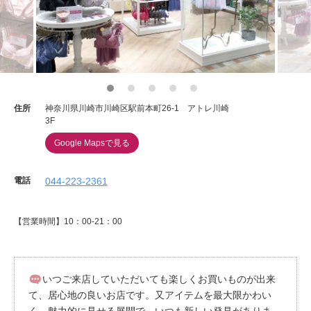
重要なお知らせ
お知らせ
ワコールウェブストア
住所
神奈川県川崎市川崎区駅前本町26-1 アトレ川崎
3F
Google Mapsで見る
公式アプリ
電話
044-223-2361
ニュース＆トピックス
【営業時間】10：00-21：00
企業情報
いつご来店していただいても楽しくお買いものが出来
SNSアカウント一覧
て、居心地の良いお店です。又アイテムを最大限かわい
く、魅力的に見せる展開で、いつも新しい発見がありま