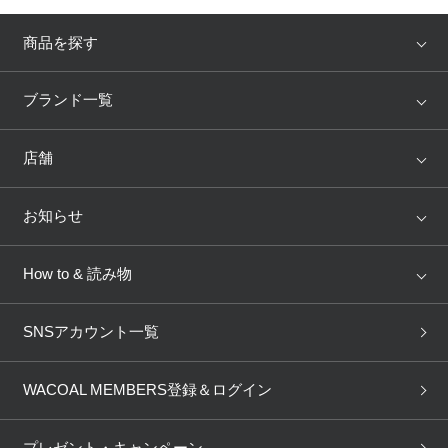
商品を探す
アイテム
ブランド
ブランド一覧
ランキング
セール
WACOAL
Wing
店舗
トピックス
Salute
Yue
店舗を探す
お知らせ
AMPHI
une nana cool
来店予約
新着情報
How to & 読み物
GOCOCi
WACOAL SIZE ORDER
ブラ無料診断
重要なお知らせ
下着の基礎知識
ワコールボディブック
SNSアカウント一覧
OUR WACOAL
YOJOY
取り置き・取り寄せサービス
商品回収
ブラチェック
わたしに合うブラ診断
WACOAL Remamma
Mens Innerwear
WACOAL MEMBERS登録＆ログイン
3Dボディスキャン
お知らせ
ブラパン
ワコールスタイル
CW-X
Imported Brands
プレゼント・キャンペーン