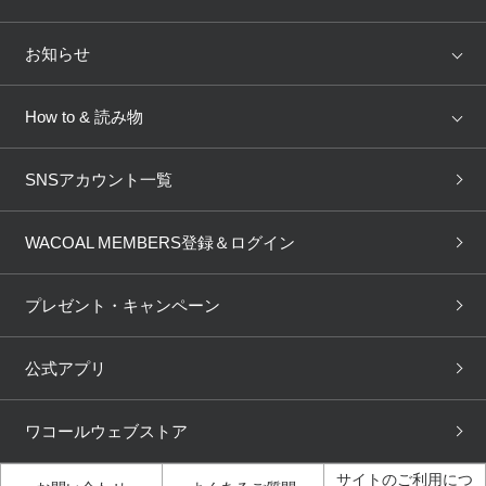
トピックス
Salute
Yue
店舗を探す
お知らせ
AMPHI
une nana cool
来店予約
新着情報
How to & 読み物
GOCOCi
WACOAL SIZE ORDER
ブラ無料診断
重要なお知らせ
下着の基礎知識
ワコールボディブック
SNSアカウント一覧
OUR WACOAL
YOJOY
取り置き・取り寄せサービス
商品回収
ブラチェック
わたしに合うブラ診断
WACOAL Remamma
Mens Innerwear
WACOAL MEMBERS登録＆ログイン
3Dボディスキャン
お知らせ
ブラパン
ワコールスタイル
CW-X
Imported Brands
プレゼント・キャンペーン
ニュース＆トピックス
フェムケアポータルサイト
大人の工場見学in長崎
Licensed Brands
公式アプリ
大人の工場見学inベトナム
人間科学研究開発センター見
ブランド一覧へ
学
ワコールウェブストア
店舗体験記（マンガ）
ワコールカルネアプリ使い方
ガイド（マンガ）
サイトのご利用につ