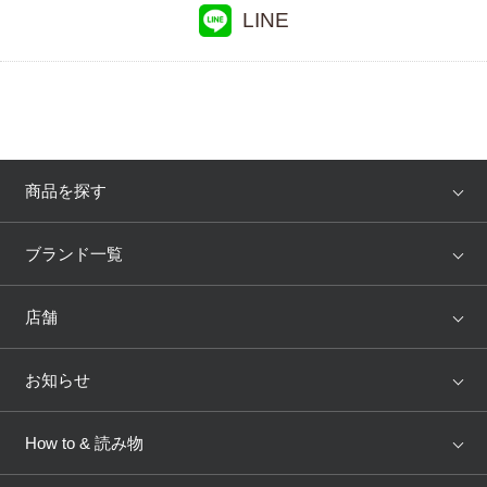
LINE
商品を探す
アイテム
ブランド
ブランド一覧
ランキング
セール
WACOAL
Wing
店舗
トピックス
Salute
Yue
店舗を探す
お知らせ
AMPHI
une nana cool
来店予約
新着情報
How to & 読み物
GOCOCi
WACOAL SIZE ORDER
ブラ無料診断