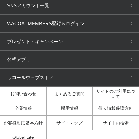
重要なお知らせ
下着の基礎知識
ワコールボディブック
SNSアカウント一覧
OUR WACOAL
YOJOY
取り置き・取り寄せサービス
商品回収
ブラチェック
わたしに合うブラ診断
WACOAL Remamma
Mens Innerwear
WACOAL MEMBERS登録＆ログイン
3Dボディスキャン
お知らせ
ブラパン
ワコールスタイル
CW-X
Imported Brands
プレゼント・キャンペーン
ニュース＆トピックス
フェムケアポータルサイト
大人の工場見学in長崎
Licensed Brands
公式アプリ
大人の工場見学inベトナム
人間科学研究開発センター見
ブランド一覧へ
学
ワコールウェブストア
店舗体験記（マンガ）
ワコールカルネアプリ使い方
ガイド（マンガ）
サイトのご利用につ
お問い合わせ
よくあるご質問
いて
3Dボディスキャン体験（マ
企業情報
採用情報
個人情報保護方針
ンガ）
お客様対応基本方針
サイトマップ
サイト内検索
Global Site