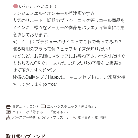
いらっしゃいませ！
ランジェノエルイオンモール草津店です☆
人気のサルート、話題のブラジェニック等ワコール商品を
メインに、様々なメーカーの商品をバラエティ豊富にご用
意致しております。
σ(￣＾￣)？ブラジャーのサイズってこれで合ってるの？
寝る時用のブラって何？ヒップサイズが知りたい！
などなど、お気軽にスタッフにお尋ね下さい☆採寸だけで
ももちろんOKです！あなたにぴったりの下着をご提案さ
せて頂きます＼(^o^)／
皆様のDailyをプチHappyに！をコンセプトに、ご来店お待
ちしております(o^^o)♪
直営店・サロン
エッセンスチェック『使える』
ポイントが『貯まる』・『使える』
バースデー特典（ポイントプラス）
取り置き・取り寄せ
取り扱いブランド