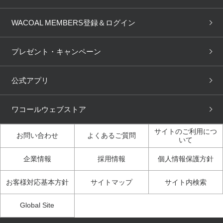
取り置き・取り寄せサービス
商品回収
ブラチェック
わたしに合うブラ診断
WACOAL Remamma
Mens Innerwear
WACOAL MEMBERS登録＆ログイン
3Dボディスキャン
お知らせ
ブラパン
ワコールスタイル
CW-X
Imported Brands
プレゼント・キャンペーン
ニュース＆トピックス
フェムケアポータルサイト
大人の工場見学in長崎
Licensed Brands
公式アプリ
大人の工場見学inベトナム
人間科学研究開発センター見
ブランド一覧へ
学
ワコールウェブストア
店舗体験記（マンガ）
ワコールカルネアプリ使い方
ガイド（マンガ）
サイトのご利用につ
お問い合わせ
よくあるご質問
いて
3Dボディスキャン体験（マ
企業情報
採用情報
個人情報保護方針
ンガ）
お客様対応基本方針
サイトマップ
サイト内検索
Global Site