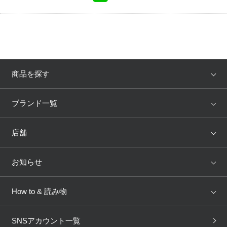
商品を探す
アイテム
ブランド
ブランド一覧
ランキング
セール
WACOAL
Wing
店舗
トピックス
Salute
Yue
店舗を探す
お知らせ
AMPHI
une nana cool
来店予約
新着情報
How to & 読み物
GOCOCi
WACOAL SIZE ORDER
ブラ無料診断
重要なお知らせ
下着の基礎知識
ワコールボディブック
SNSアカウント一覧
OUR WACOAL
YOJOY