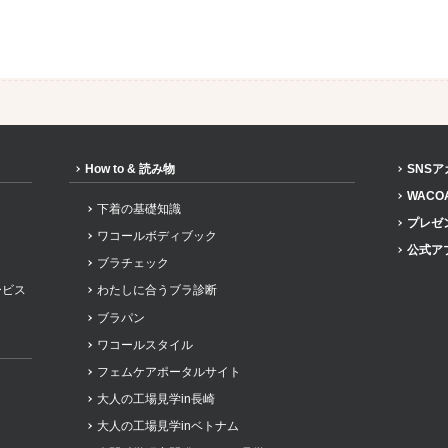
How to & 読み物
SNS
WACO
下着の基礎知識
プレゼ
ワコールボディブック
公式ア
ブラチェック
ービス
わたしに合うブラ診断
ブラパン
ワコールスタイル
フェムケアポータルサイト
大人の工場見学in長崎
大人の工場見学inベトナム