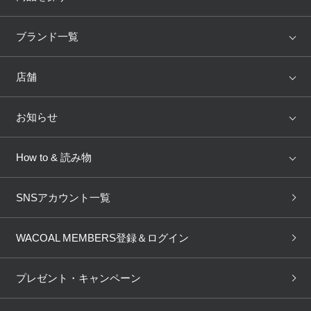
アイテム
ブランド
ブランド一覧
ランキング
セール
WACOAL
Wing
店舗
トピックス
Salute
Yue
店舗を探す
お知らせ
AMPHI
une nana cool
来店予約
新着情報
How to & 読み物
GOCOCi
WACOAL SIZE ORDER
ブラ無料診断
重要なお知らせ
下着の基礎知識
ワコールボディブック
SNSアカウント一覧
OUR WACOAL
YOJOY
取り置き・取り寄せサービス
商品回収
ブラチェック
わたしに合うブラ診断
WACOAL Remamma
Mens Innerwear
WACOAL MEMBERS登録＆ログイン
3Dボディスキャン
お知らせ
ブラパン
ワコールスタイル
CW-X
Imported Brands
プレゼント・キャンペーン
ニュース＆トピックス
フェムケアポータルサイト
大人の工場見学in長崎
Licensed Brands