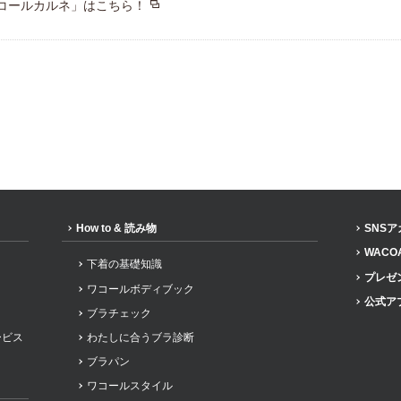
コールカルネ」はこちら！
How to & 読み物
SNS
WACO
下着の基礎知識
プレゼ
ワコールボディブック
公式ア
ブラチェック
ービス
わたしに合うブラ診断
ブラパン
ワコールスタイル