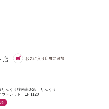
ト店
お気に入り店舗に追加
りんくう往来南3-28 りんくう
トレット 1F 1120
見る