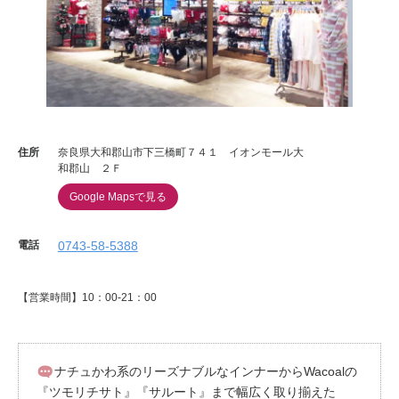
重要なお知らせ
お知らせ
ワコールウェブストア
住所
奈良県大和郡山市下三橋町７４１ イオンモール大
和郡山 ２Ｆ
公式アプリ
Google Mapsで見る
電話
0743-58-5388
ニュース＆トピックス
【営業時間】10：00-21：00
企業情報
SNSアカウント一覧
ナチュかわ系のリーズナブルなインナーからWacoalの
『ツモリチサト』『サルート』まで幅広く取り揃えた