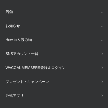
ランキング
セール
WACOAL
Wing
店舗
トピックス
Salute
Yue
店舗を探す
お知らせ
AMPHI
une nana cool
来店予約
新着情報
How to & 読み物
GOCOCi
WACOAL SIZE ORDER
ブラ無料診断
重要なお知らせ
下着の基礎知識
ワコールボディブック
SNSアカウント一覧
OUR WACOAL
YOJOY
取り置き・取り寄せサービス
商品回収
ブラチェック
わたしに合うブラ診断
WACOAL Remamma
Mens Innerwear
WACOAL MEMBERS登録＆ログイン
3Dボディスキャン
お知らせ
ブラパン
ワコールスタイル
CW-X
Imported Brands
プレゼント・キャンペーン
ニュース＆トピックス
フェムケアポータルサイト
大人の工場見学in長崎
Licensed Brands
公式アプリ
大人の工場見学inベトナム
人間科学研究開発センター見
ブランド一覧へ
学