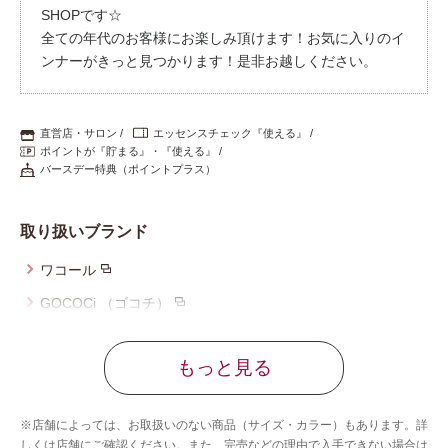
SHOPです☆
プレゼント・キャンペーン
全ての年代のお客様にお楽しみ頂けます！お気に入りのイ
ンナーがきっと見つかります！是非お越しください。
メールニュース登録
直営店・サロン
エッセンスチェック『使える』
ポイントが『貯まる』・『使える』
バースデー特典（ポイントプラス）
お問い合わせ
取り扱いブランド
よくあるご質問
ワコール
GOCOCi （ゴコチ）
サルート
もっと見る
CW-X
アンフィ
※店舗によっては、お取扱いのない商品（サイズ・カラー）もあります。詳
しくは店舗にご確認ください。また、完売などの理由で入手できない場合は