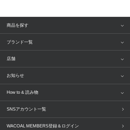
商品を探す
アイテム
ブランド
ブランド一覧
ランキング
セール
WACOAL
Wing
店舗
トピックス
Salute
Yue
店舗を探す
お知らせ
AMPHI
une nana cool
来店予約
新着情報
How to & 読み物
GOCOCi
WACOAL SIZE ORDER
ブラ無料診断
重要なお知らせ
下着の基礎知識
ワコールボディブック
SNSアカウント一覧
OUR WACOAL
YOJOY
取り置き・取り寄せサービス
商品回収
ブラチェック
わたしに合うブラ診断
WACOAL Remamma
Mens Innerwear
WACOAL MEMBERS登録＆ログイン
3Dボディスキャン