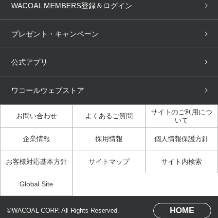
WACOAL Remamma
Mens Innerwear
WACOAL MEMBERS登録＆ログイン
3Dボディスキャン
お知らせ
ブラパン
ワコールスタイル
CW-X
Imported Brands
プレゼント・キャンペーン
ニュース＆トピックス
フェムケアポータルサイト
大人の工場見学in長崎
Licensed Brands
公式アプリ
大人の工場見学inベトナム
人間科学研究開発センター見
ブランド一覧へ
学
ワコールウェブストア
店舗体験記（マンガ）
ワコールカルネアプリ使い方
ガイド（マンガ）
サイトのご利用につ
お問い合わせ
よくあるご質問
いて
3Dボディスキャン体験（マ
企業情報
採用情報
個人情報保護方針
ンガ）
お客様対応基本方針
サイトマップ
サイト内検索
Global Site
HOME
©WACOAL CORP. All Rights Reserved.