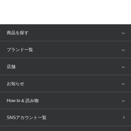
商品を探す
アイテム
ブランド
ブランド一覧
ランキング
セール
WACOAL
Wing
店舗
トピックス
Salute
Yue
店舗を探す
お知らせ
AMPHI
une nana cool
来店予約
新着情報
How to & 読み物
GOCOCi
WACOAL SIZE ORDER
ブラ無料診断
重要なお知らせ
下着の基礎知識
ワコールボディブック
SNSアカウント一覧
OUR WACOAL
YOJOY
取り置き・取り寄せサービス
商品回収
ブラチェック
わたしに合うブラ診断