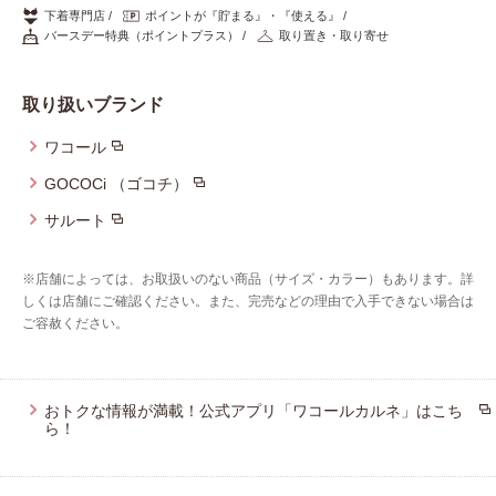
重要なお知らせ
下着専門店
ポイントが『貯まる』・『使える』
バースデー特典（ポイントプラス）
取り置き・取り寄せ
お知らせ
取り扱いブランド
ワコール
ワコールウェブストア
GOCOCi （ゴコチ）
サルート
公式アプリ
※店舗によっては、お取扱いのない商品（サイズ・カラー）もあります。詳
しくは店舗にご確認ください。また、完売などの理由で入手できない場合は
ニュース＆トピックス
ご容赦ください。
企業情報
おトクな情報が満載！公式アプリ「ワコールカルネ」はこち
ら！
SNSアカウント一覧