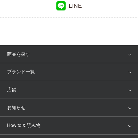
LINE
プレゼント・キャンペーン
メールニュース登録
商品を探す
お問い合わせ
アイテム
ブランド
ブランド一覧
よくあるご質問
ランキング
セール
WACOAL
Wing
店舗
トピックス
Salute
Yue
店舗を探す
お知らせ
AMPHI
une nana cool
来店予約
新着情報
How to & 読み物
GOCOCi
WACOAL SIZE ORDER
ブラ無料診断