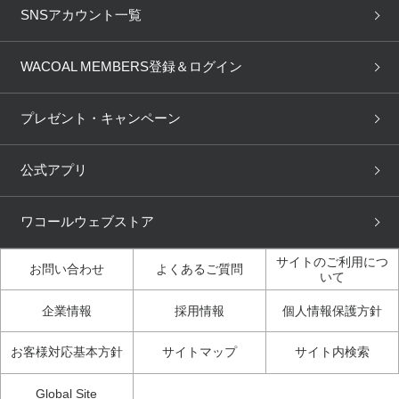
重要なお知らせ
下着の基礎知識
ワコールボディブック
SNSアカウント一覧
OUR WACOAL
YOJOY
取り置き・取り寄せサービス
商品回収
ブラチェック
わたしに合うブラ診断
WACOAL Remamma
Mens Innerwear
WACOAL MEMBERS登録＆ログイン
3Dボディスキャン
お知らせ
ブラパン
ワコールスタイル
CW-X
Imported Brands
プレゼント・キャンペーン
ニュース＆トピックス
フェムケアポータルサイト
大人の工場見学in長崎
Licensed Brands
公式アプリ
大人の工場見学inベトナム
人間科学研究開発センター見
ブランド一覧へ
学
ワコールウェブストア
店舗体験記（マンガ）
ワコールカルネアプリ使い方
ガイド（マンガ）
サイトのご利用につ
お問い合わせ
よくあるご質問
いて
3Dボディスキャン体験（マ
企業情報
採用情報
個人情報保護方針
ンガ）
お客様対応基本方針
サイトマップ
サイト内検索
Global Site