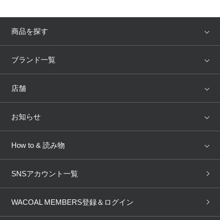
商品を探す
アイテム
ブランド
ブランド一覧
ランキング
セール
WACOAL
Wing
店舗
トピックス
Salute
Yue
店舗を探す
お知らせ
AMPHI
une nana cool
来店予約
新着情報
How to & 読み物
GOCOCi
WACOAL SIZE ORDER
ブラ無料診断
重要なお知らせ
下着の基礎知識
ワコールボディブック
SNSアカウント一覧
OUR WACOAL
YOJOY
取り置き・取り寄せサービス
商品回収
ブラチェック
わたしに合うブラ診断
WACOAL Remamma
Mens Innerwear
WACOAL MEMBERS登録＆ログイン
3Dボディスキャン
お知らせ
ブラパン
ワコールスタイル