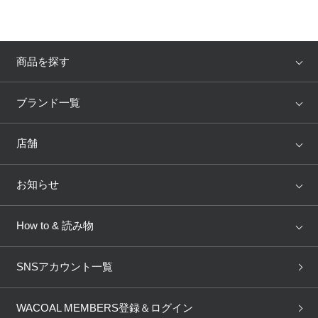
商品を探す
アイテム
ブランド
ブランド一覧
ランキング
セール
WACOAL
Wing
店舗
トピックス
Salute
Yue
店舗を探す
お知らせ
AMPHI
une nana cool
来店予約
新着情報
How to & 読み物
GOCOCi
WACOAL SIZE ORDER
ブラ無料診断
重要なお知らせ
下着の基礎知識
ワコールボディブック
SNSアカウント一覧
OUR WACOAL
YOJOY
取り置き・取り寄せサービス
商品回収
ブラチェック
わたしに合うブラ診断
WACOAL Remamma
Mens Innerwear
WACOAL MEMBERS登録＆ログイン
3Dボディスキャン