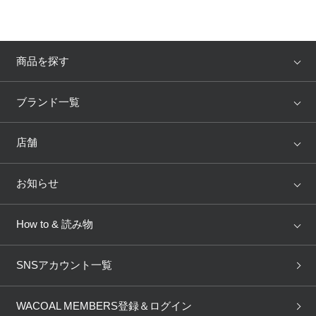
商品を探す
アイテム
ブランド
ブランド一覧
ランキング
セール
WACOAL
Wing
店舗
トピックス
Salute
Yue
店舗を探す
お知らせ
AMPHI
une nana cool
来店予約
新着情報
How to & 読み物
GOCOCi
WACOAL SIZE ORDER
ブラ無料診断
重要なお知らせ
下着の基礎知識
ワコールボディブック
SNSアカウント一覧
OUR WACOAL
YOJOY
取り置き・取り寄せサービス
商品回収
ブラチェック
わたしに合うブラ診断
WACOAL Remamma
Mens Innerwear
WACOAL MEMBERS登録＆ログイン
3Dボディスキャン