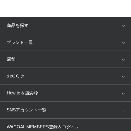
商品を探す
アイテム
ブランド
ブランド一覧
ランキング
セール
WACOAL
Wing
店舗
トピックス
Salute
Yue
店舗を探す
お知らせ
AMPHI
une nana cool
来店予約
新着情報
How to & 読み物
GOCOCi
WACOAL SIZE ORDER
ブラ無料診断
重要なお知らせ
下着の基礎知識
ワコールボディブック
SNSアカウント一覧
OUR WACOAL
YOJOY
取り置き・取り寄せサービス
商品回収
ブラチェック
わたしに合うブラ診断
WACOAL Remamma
Mens Innerwear
WACOAL MEMBERS登録＆ログイン
3Dボディスキャン