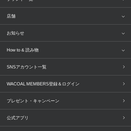
ランキング
セール
WACOAL
Wing
店舗
トピックス
Salute
Yue
店舗を探す
お知らせ
AMPHI
une nana cool
来店予約
新着情報
How to & 読み物
GOCOCi
WACOAL SIZE ORDER
ブラ無料診断
重要なお知らせ
下着の基礎知識
ワコールボディブック
SNSアカウント一覧
OUR WACOAL
YOJOY
取り置き・取り寄せサービス
商品回収
ブラチェック
わたしに合うブラ診断
WACOAL Remamma
Mens Innerwear
WACOAL MEMBERS登録＆ログイン
3Dボディスキャン
お知らせ
ブラパン
ワコールスタイル
CW-X
Imported Brands
プレゼント・キャンペーン
ニュース＆トピックス
フェムケアポータルサイト
大人の工場見学in長崎
Licensed Brands
公式アプリ
大人の工場見学inベトナム
人間科学研究開発センター見
ブランド一覧へ
学