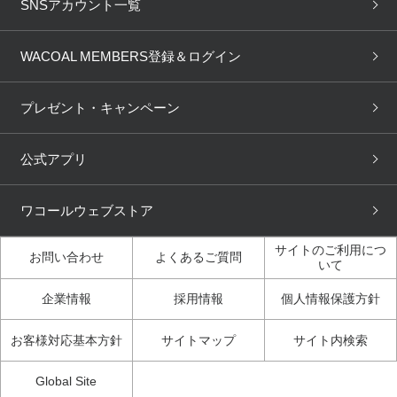
下着の基礎知識
ワコールボディブック
SNSアカウント一覧
OUR WACOAL
YOJOY
取り置き・取り寄せサービス
商品回収
ブラチェック
わたしに合うブラ診断
WACOAL Remamma
Mens Innerwear
WACOAL MEMBERS登録＆ログイン
3Dボディスキャン
お知らせ
ブラパン
ワコールスタイル
CW-X
Imported Brands
プレゼント・キャンペーン
ニュース＆トピックス
フェムケアポータルサイト
大人の工場見学in長崎
Licensed Brands
公式アプリ
大人の工場見学inベトナム
人間科学研究開発センター見
ブランド一覧へ
学
ワコールウェブストア
店舗体験記（マンガ）
ワコールカルネアプリ使い方
ガイド（マンガ）
サイトのご利用につ
お問い合わせ
よくあるご質問
いて
3Dボディスキャン体験（マ
企業情報
採用情報
個人情報保護方針
ンガ）
お客様対応基本方針
サイトマップ
サイト内検索
Global Site