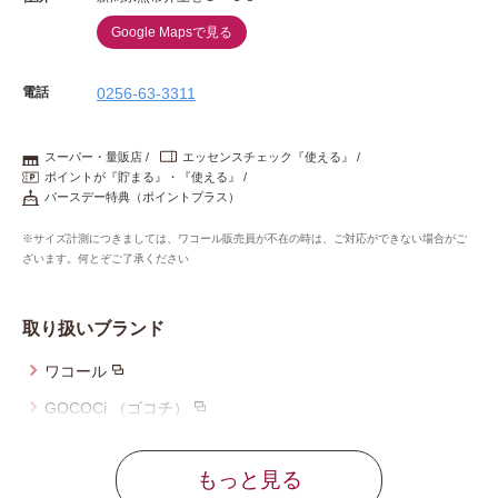
Google Mapsで見る
電話
0256-63-3311
スーパー・量販店
エッセンスチェック『使える』
ポイントが『貯まる』・『使える』
バースデー特典（ポイントプラス）
※サイズ計測につきましては、ワコール販売員が不在の時は、ご対応ができない場合がご
ざいます。何とぞご了承ください
取り扱いブランド
ワコール
GOCOCi （ゴコチ）
ウイング
もっと見る
ウイング／レシアージュ