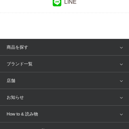
LINE
商品を探す
アイテム
ブランド
ブランド一覧
ランキング
セール
WACOAL
Wing
店舗
トピックス
Salute
Yue
店舗を探す
お知らせ
AMPHI
une nana cool
来店予約
新着情報
How to & 読み物
GOCOCi
WACOAL SIZE ORDER
ブラ無料診断
重要なお知らせ