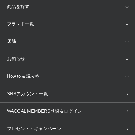
商品を探す
アイテム
ブランド
ブランド一覧
ランキング
セール
WACOAL
Wing
店舗
トピックス
Salute
Yue
店舗を探す
お知らせ
AMPHI
une nana cool
来店予約
新着情報
How to & 読み物
GOCOCi
WACOAL SIZE ORDER
ブラ無料診断
重要なお知らせ
下着の基礎知識
ワコールボディブック
SNSアカウント一覧
OUR WACOAL
YOJOY
取り置き・取り寄せサービス
商品回収
ブラチェック
わたしに合うブラ診断
WACOAL Remamma
Mens Innerwear
WACOAL MEMBERS登録＆ログイン
3Dボディスキャン
お知らせ
ブラパン
ワコールスタイル
CW-X
Imported Brands
プレゼント・キャンペーン
ニュース＆トピックス
フェムケアポータルサイト
大人の工場見学in長崎