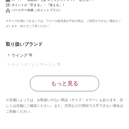
重要なお知らせ
ポイントが『貯まる』・『使える』
バースデー特典（ポイントプラス）
お知らせ
※サイズ計測につきましては、ワコール販売員が不在の時は、ご対応ができない場合がご
ざいます。何とぞご了承ください
ワコールウェブストア
取り扱いブランド
ウイング
公式アプリ
ウイング／レシアージュ
ウイング／ツヤカ
ニュース＆トピックス
もっと見る
ウイング／ティーン
ブロス バイ ワコールメン
企業情報
※店舗によっては、お取扱いのない商品（サイズ・カラー）もあります。詳
ウイング／スリープ
しくは店舗にご確認ください。また、完売などの理由で入手できない場合は
ご容赦ください。
ウイング／フフ
SNSアカウント一覧