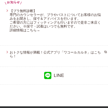
プレゼント・キャンペーン
【ブラ無料診断】
専門のカウンセラーが、ブラやバストについてお客様のお悩
みをお聞きし、採寸＆アドバイスを行います。
ご希望の方にはフィッティングも行いますので是非ご来店く
メールニュース登録
ださい。※採寸・試着はいつでも無料です。
詳細情報はこちら→
お問い合わせ
おトクな情報が満載！公式アプリ「ワコールカルネ」はこち
ら！
よくあるご質問
LINE