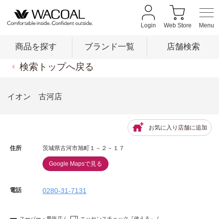
Login
Web Store
商品を探す
ブランド一覧
店舗検索
検索トップへ戻る
商品を探す
イオン 古河店
ブランド一覧
お気に入り店舗に追加
住所
茨城県古河市旭町１－２－１７
店舗検索
Google Mapsで見る
新着情報
電話
0280-31-7131
スーパー・量販店
エッセンスチェック『使える』