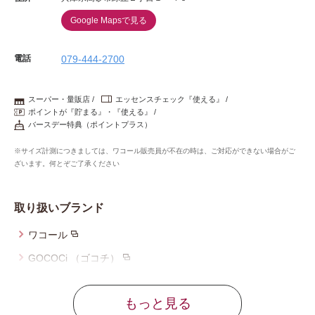
Google Mapsで見る
電話
079-444-2700
スーパー・量販店
エッセンスチェック『使える』
ポイントが『貯まる』・『使える』
バースデー特典（ポイントプラス）
※サイズ計測につきましては、ワコール販売員が不在の時は、ご対応ができない場合がご
ざいます。何とぞご了承ください
取り扱いブランド
ワコール
GOCOCi （ゴコチ）
ウイング
もっと見る
ウイング／レシアージュ