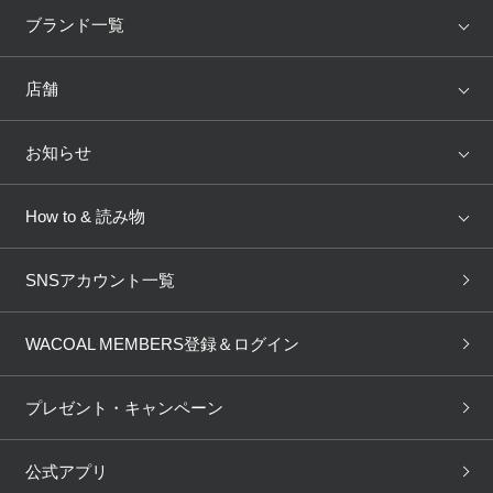
アイテム
ブランド
ブランド一覧
ランキング
セール
WACOAL
Wing
店舗
トピックス
Salute
Yue
店舗を探す
お知らせ
AMPHI
une nana cool
来店予約
新着情報
How to & 読み物
GOCOCi
WACOAL SIZE ORDER
ブラ無料診断
重要なお知らせ
下着の基礎知識
ワコールボディブック
SNSアカウント一覧
OUR WACOAL
YOJOY
取り置き・取り寄せサービス
商品回収
ブラチェック
わたしに合うブラ診断
WACOAL Remamma
Mens Innerwear
WACOAL MEMBERS登録＆ログイン
3Dボディスキャン
お知らせ
ブラパン
ワコールスタイル
CW-X
Imported Brands
プレゼント・キャンペーン
ニュース＆トピックス
フェムケアポータルサイト
大人の工場見学in長崎
Licensed Brands
公式アプリ
大人の工場見学inベトナム
人間科学研究開発センター見