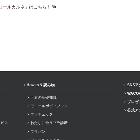
コールカルネ」はこちら！
How to & 読み物
SNS
WACO
下着の基礎知識
プレゼ
ワコールボディブック
公式ア
ブラチェック
ービス
わたしに合うブラ診断
ブラパン
ワコールスタイル