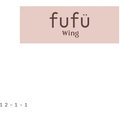
１２－１－１