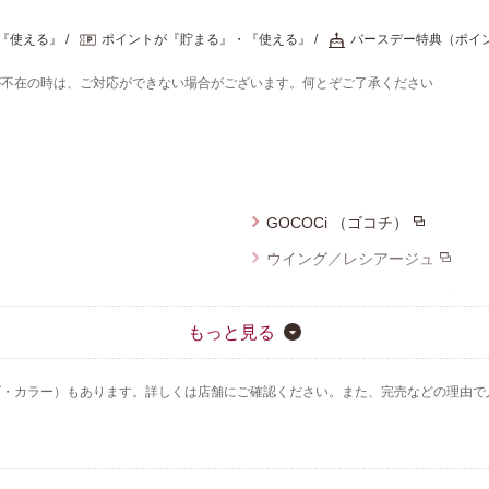
『使える』
ポイントが『貯まる』・『使える』
バースデー特典（ポイ
が不在の時は、ご対応ができない場合がございます。何とぞご了承ください
GOCOCi （ゴコチ）
ウイング／レシアージュ
ブロス バイ ワコールメン
ウイング／フフ
もっと見る
ズ・カラー）もあります。詳しくは店舗にご確認ください。また、完売などの理由で