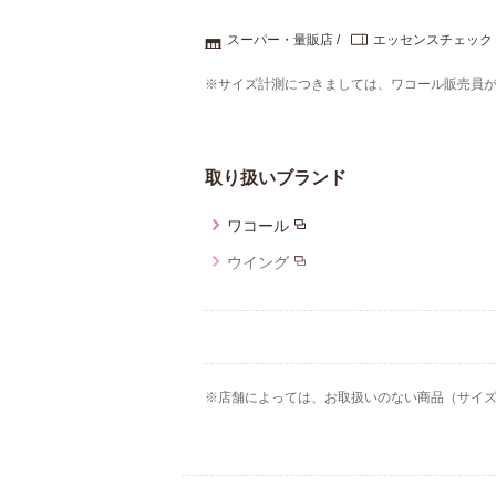
スーパー・量販店
エッセンスチェック
※サイズ計測につきましては、ワコール販売員
取り扱いブランド
ワコール
ウイング
ウイング／ティーン
ウイング／スリープ
YOJOY
※店舗によっては、お取扱いのない商品（サイ