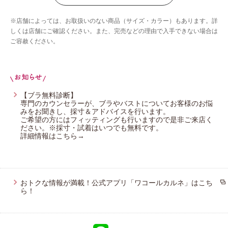
ウイング／ツヤカ
※店舗によっては、お取扱いのない商品（サイズ・カラー）もあります。詳
ウイング／ティーン
しくは店舗にご確認ください。また、完売などの理由で入手できない場合は
ご容赦ください。
ブロス バイ ワコールメン
ウイング／スリープ
ウイング／フフ
CW-X
【ブラ無料診断】
専門のカウンセラーが、ブラやバストについてお客様のお悩
みをお聞きし、採寸＆アドバイスを行います。
ご希望の方にはフィッティングも行いますので是非ご来店く
ださい。※採寸・試着はいつでも無料です。
詳細情報はこちら→
おトクな情報が満載！公式アプリ「ワコールカルネ」はこち
ら！