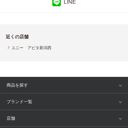
LINE
近くの店舗
ユニー アピタ新潟西
商品を探す
アイテム
ブランド
ブランド一覧
ランキング
セール
WACOAL
Wing
店舗
トピックス