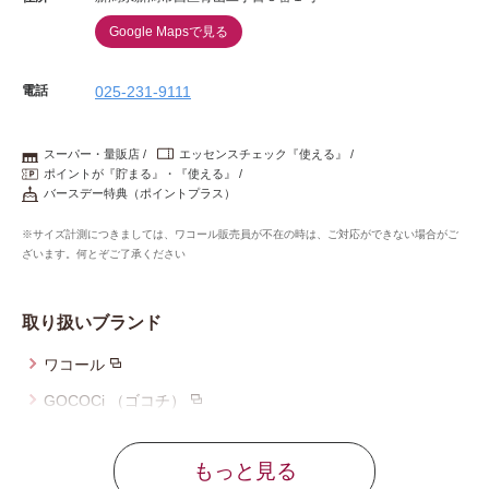
Google Mapsで見る
電話
025-231-9111
スーパー・量販店
エッセンスチェック『使える』
ポイントが『貯まる』・『使える』
バースデー特典（ポイントプラス）
※サイズ計測につきましては、ワコール販売員が不在の時は、ご対応ができない場合がご
ざいます。何とぞご了承ください
取り扱いブランド
ワコール
GOCOCi （ゴコチ）
ウイング
もっと見る
ウイング／レシアージュ