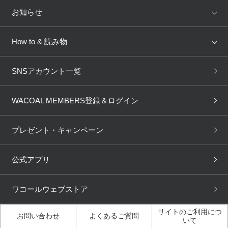
Salute
Yue
店舗を探す
お知らせ
AMPHI
une nana cool
来店予約
新着情報
How to & 読み物
GOCOCi
WACOAL SIZE ORDER
ブラ無料診断
重要なお知らせ
下着の基礎知識
ワコールボディブック
SNSアカウント一覧
OUR WACOAL
YOJOY
取り置き・取り寄せサービス
商品回収
ブラチェック
わたしに合うブラ診断
WACOAL Remamma
Mens Innerwear
WACOAL MEMBERS登録＆ログイン
3Dボディスキャン
お知らせ
ブラパン
ワコールスタイル
CW-X
Imported Brands
プレゼント・キャンペーン
ニュース＆トピックス
フェムケアポータルサイト
大人の工場見学in長崎
Licensed Brands
公式アプリ
大人の工場見学inベトナム
人間科学研究開発センター見
ブランド一覧へ
学
ワコールウェブストア
店舗体験記（マンガ）
ワコールカルネアプリ使い方
ガイド（マンガ）
サイトのご利用につ
お問い合わせ
よくあるご質問
いて