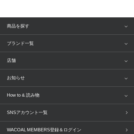
商品を探す
アイテム
ブランド
ブランド一覧
ランキング
セール
WACOAL
Wing
店舗
トピックス
Salute
Yue
店舗を探す
お知らせ
AMPHI
une nana cool
来店予約
新着情報
How to & 読み物
GOCOCi
WACOAL SIZE ORDER
ブラ無料診断
重要なお知らせ
下着の基礎知識
ワコールボディブック
SNSアカウント一覧
OUR WACOAL
YOJOY
取り置き・取り寄せサービス
商品回収
ブラチェック
わたしに合うブラ診断
WACOAL Remamma
Mens Innerwear
WACOAL MEMBERS登録＆ログイン
3Dボディスキャン