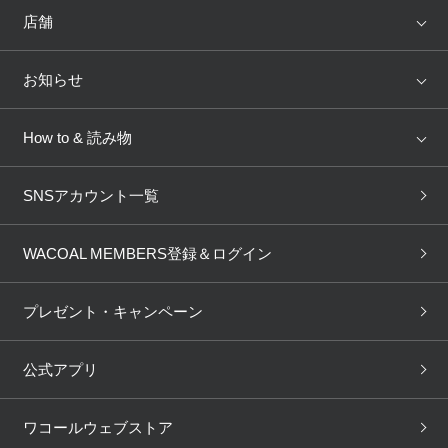
ランキング
セール
WACOAL
Wing
店舗
トピックス
Salute
Yue
店舗を探す
お知らせ
AMPHI
une nana cool
来店予約
新着情報
How to & 読み物
GOCOCi
WACOAL SIZE ORDER
ブラ無料診断
重要なお知らせ
下着の基礎知識
ワコールボディブック
SNSアカウント一覧
OUR WACOAL
YOJOY
取り置き・取り寄せサービス
商品回収
ブラチェック
わたしに合うブラ診断
WACOAL Remamma
Mens Innerwear
WACOAL MEMBERS登録＆ログイン
3Dボディスキャン
お知らせ
ブラパン
ワコールスタイル
CW-X
Imported Brands
プレゼント・キャンペーン
ニュース＆トピックス
フェムケアポータルサイト
大人の工場見学in長崎
Licensed Brands
公式アプリ
大人の工場見学inベトナム
人間科学研究開発センター見
ブランド一覧へ
学
ワコールウェブストア
店舗体験記（マンガ）
ワコールカルネアプリ使い方