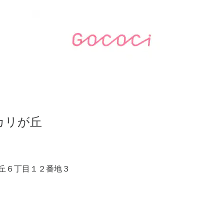
カリが丘
丘６丁目１２番地３