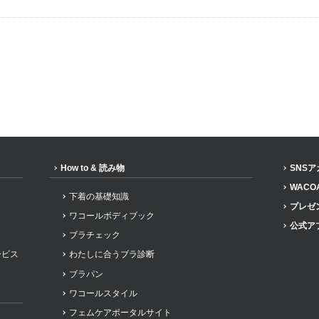
How to & 読み物
SNS
WACO
下着の基礎知識
プレゼ
ワコールボディブック
公式ア
ブラチェック
ービス
わたしに合うブラ診断
ブラパン
ワコールスタイル
フェムケアポータルサイト