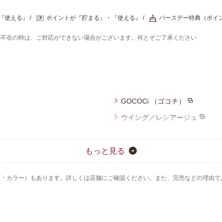
『使える』
ポイントが『貯まる』・『使える』
バースデー特典（ポイ
が不在の時は、ご対応ができない場合がございます。何とぞご了承ください
GOCOCi （ゴコチ）
ウイング／レシアージュ
ウイング／ティーン
ウイング／スリープ
もっと見る
CW-X
ズ・カラー）もあります。詳しくは店舗にご確認ください。また、完売などの理由で