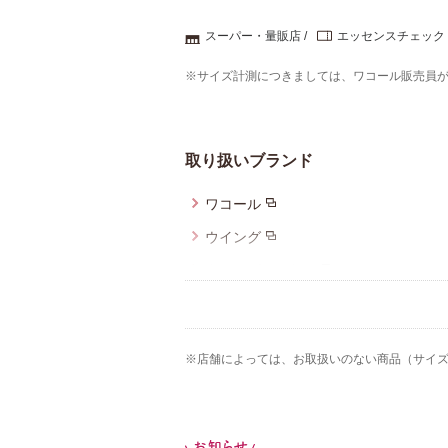
スーパー・量販店
エッセンスチェック
※サイズ計測につきましては、ワコール販売員
取り扱いブランド
ワコール
ウイング
ウイング／ツヤカ
ブロス バイ ワコールメン
ウイング／フフ
※店舗によっては、お取扱いのない商品（サイ