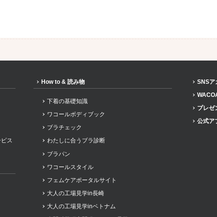
How to & 読み物
SNS
WACO
下着の基礎知識
プレゼ
ワコールボディブック
公式ア
ブラチェック
ービス
わたしに合うブラ診断
ブラパン
ワコールスタイル
フェムケアポータルサイト
大人の工場見学in長崎
大人の工場見学inベトナム