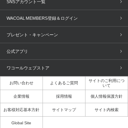
下着の基礎知識
ワコールボディブック
SNSアカウント一覧
OUR WACOAL
YOJOY
取り置き・取り寄せサービス
商品回収
ブラチェック
わたしに合うブラ診断
WACOAL Remamma
Mens Innerwear
WACOAL MEMBERS登録＆ログイン
3Dボディスキャン
お知らせ
ブラパン
ワコールスタイル
CW-X
Imported Brands
プレゼント・キャンペーン
ニュース＆トピックス
フェムケアポータルサイト
大人の工場見学in長崎
Licensed Brands
公式アプリ
大人の工場見学inベトナム
人間科学研究開発センター見
ブランド一覧へ
学
ワコールウェブストア
店舗体験記（マンガ）
ワコールカルネアプリ使い方
ガイド（マンガ）
サイトのご利用につ
お問い合わせ
よくあるご質問
いて
3Dボディスキャン体験（マ
企業情報
採用情報
個人情報保護方針
ンガ）
お客様対応基本方針
サイトマップ
サイト内検索
Global Site