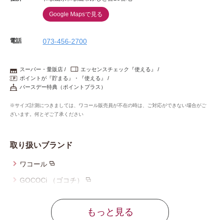
Google Mapsで見る
電話
073-456-2700
スーパー・量販店
エッセンスチェック『使える』
ポイントが『貯まる』・『使える』
バースデー特典（ポイントプラス）
※サイズ計測につきましては、ワコール販売員が不在の時は、ご対応ができない場合がご
ざいます。何とぞご了承ください
取り扱いブランド
ワコール
GOCOCi （ゴコチ）
ウイング
もっと見る
ウイング／ツヤカ