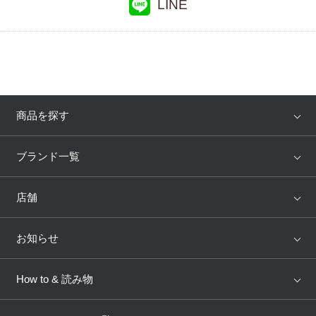
LINE
商品を探す
アイテム
ブランド
ブランド一覧
ランキング
セール
WACOAL
Wing
店舗
トピックス
Salute
Yue
店舗を探す
お知らせ
AMPHI
une nana cool
来店予約
新着情報
How to & 読み物
GOCOCi
WACOAL SIZE ORDER
ブラ無料診断
重要なお知らせ