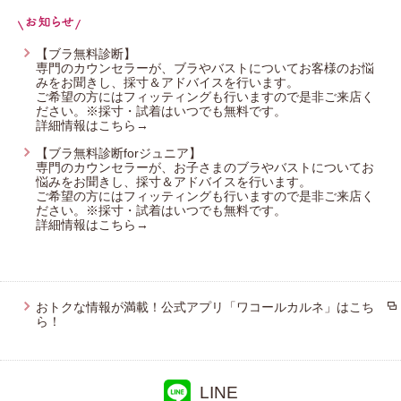
プレゼント・キャンペーン
【ブラ無料診断】
専門のカウンセラーが、ブラやバストについてお客様のお悩
みをお聞きし、採寸＆アドバイスを行います。
メールニュース登録
ご希望の方にはフィッティングも行いますので是非ご来店く
ださい。※採寸・試着はいつでも無料です。
詳細情報はこちら→
【ブラ無料診断forジュニア】
お問い合わせ
専門のカウンセラーが、お子さまのブラやバストについてお
悩みをお聞きし、採寸＆アドバイスを行います。
ご希望の方にはフィッティングも行いますので是非ご来店く
ださい。※採寸・試着はいつでも無料です。
よくあるご質問
詳細情報はこちら→
おトクな情報が満載！公式アプリ「ワコールカルネ」はこち
ら！
LINE