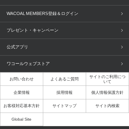
取り置き・取り寄せサービス
商品回収
ブラチェック
わたしに合うブラ診断
WACOAL Remamma
Mens Innerwear
WACOAL MEMBERS登録＆ログイン
3Dボディスキャン
お知らせ
ブラパン
ワコールスタイル
CW-X
Imported Brands
プレゼント・キャンペーン
ニュース＆トピックス
フェムケアポータルサイト
大人の工場見学in長崎
Licensed Brands
公式アプリ
大人の工場見学inベトナム
人間科学研究開発センター見
ブランド一覧へ
学
ワコールウェブストア
店舗体験記（マンガ）
ワコールカルネアプリ使い方
ガイド（マンガ）
サイトのご利用につ
お問い合わせ
よくあるご質問
いて
3Dボディスキャン体験（マ
企業情報
採用情報
個人情報保護方針
ンガ）
お客様対応基本方針
サイトマップ
サイト内検索
Global Site