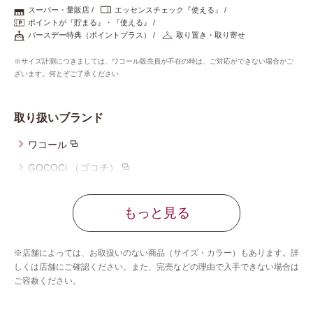
重要なお知らせ
スーパー・量販店
エッセンスチェック『使える』
ポイントが『貯まる』・『使える』
バースデー特典（ポイントプラス）
取り置き・取り寄せ
お知らせ
※サイズ計測につきましては、ワコール販売員が不在の時は、ご対応ができない場合がご
ざいます。何とぞご了承ください
ワコールウェブストア
取り扱いブランド
ワコール
公式アプリ
GOCOCi （ゴコチ）
ウイング
ニュース＆トピックス
もっと見る
ウイング／レシアージュ
ウイング／ティーン
企業情報
※店舗によっては、お取扱いのない商品（サイズ・カラー）もあります。詳
ブロス バイ ワコールメン
しくは店舗にご確認ください。また、完売などの理由で入手できない場合は
ご容赦ください。
YOJOY
SNSアカウント一覧