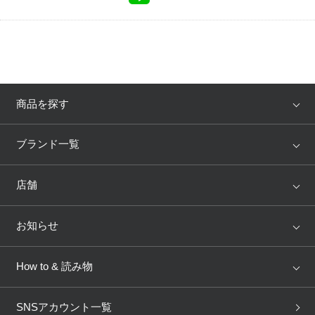
商品を探す
アイテム
ブランド
ブランド一覧
ランキング
セール
WACOAL
Wing
店舗
トピックス
Salute
Yue
店舗を探す
お知らせ
AMPHI
une nana cool
来店予約
新着情報
How to & 読み物
GOCOCi
WACOAL SIZE ORDER
ブラ無料診断
重要なお知らせ
下着の基礎知識
ワコールボディブック
SNSアカウント一覧
OUR WACOAL
YOJOY