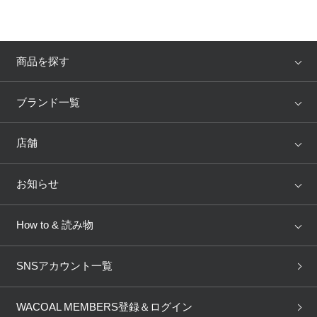
商品を探す
アイテム
ブランド
ブランド一覧
ランキング
セール
WACOAL
Wing
店舗
トピックス
Salute
Yue
店舗を探す
お知らせ
AMPHI
une nana cool
来店予約
新着情報
How to & 読み物
GOCOCi
WACOAL SIZE ORDER
ブラ無料診断
重要なお知らせ
下着の基礎知識
ワコールボディブック
SNSアカウント一覧
OUR WACOAL
YOJOY
取り置き・取り寄せサービス
商品回収
ブラチェック
わたしに合うブラ診断
WACOAL Remamma
Mens Innerwear
WACOAL MEMBERS登録＆ログイン
3Dボディスキャン