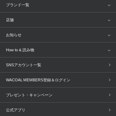
アイテム
ブランド
ブランド一覧
ランキング
セール
WACOAL
Wing
店舗
トピックス
Salute
Yue
店舗を探す
お知らせ
AMPHI
une nana cool
来店予約
新着情報
How to & 読み物
GOCOCi
WACOAL SIZE ORDER
ブラ無料診断
重要なお知らせ
下着の基礎知識
ワコールボディブック
SNSアカウント一覧
OUR WACOAL
YOJOY
取り置き・取り寄せサービス
商品回収
ブラチェック
わたしに合うブラ診断
WACOAL Remamma
Mens Innerwear
WACOAL MEMBERS登録＆ログイン
3Dボディスキャン
お知らせ
ブラパン
ワコールスタイル
CW-X
Imported Brands
プレゼント・キャンペーン
ニュース＆トピックス
フェムケアポータルサイト
大人の工場見学in長崎
Licensed Brands
公式アプリ
大人の工場見学inベトナム
人間科学研究開発センター見
ブランド一覧へ