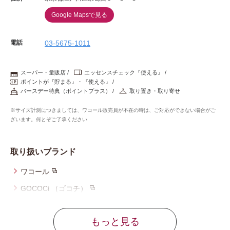
Google Mapsで見る
電話
03-5675-1011
スーパー・量販店
エッセンスチェック『使える』
ポイントが『貯まる』・『使える』
バースデー特典（ポイントプラス）
取り置き・取り寄せ
※サイズ計測につきましては、ワコール販売員が不在の時は、ご対応ができない場合がご
ざいます。何とぞご了承ください
取り扱いブランド
ワコール
GOCOCi （ゴコチ）
ウイング
もっと見る
ウイング／レシアージュ