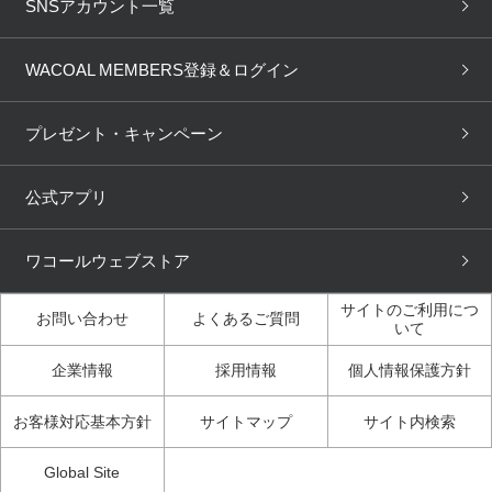
下着の基礎知識
ワコールボディブック
SNSアカウント一覧
OUR WACOAL
YOJOY
取り置き・取り寄せサービス
商品回収
ブラチェック
わたしに合うブラ診断
WACOAL Remamma
Mens Innerwear
WACOAL MEMBERS登録＆ログイン
3Dボディスキャン
お知らせ
ブラパン
ワコールスタイル
CW-X
Imported Brands
プレゼント・キャンペーン
ニュース＆トピックス
フェムケアポータルサイト
大人の工場見学in長崎
Licensed Brands
公式アプリ
大人の工場見学inベトナム
人間科学研究開発センター見
ブランド一覧へ
学
ワコールウェブストア
店舗体験記（マンガ）
ワコールカルネアプリ使い方
ガイド（マンガ）
サイトのご利用につ
お問い合わせ
よくあるご質問
いて
3Dボディスキャン体験（マ
企業情報
採用情報
個人情報保護方針
ンガ）
お客様対応基本方針
サイトマップ
サイト内検索
Global Site