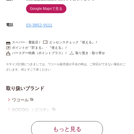
Google Mapsで見る
電話
03-3852-9111
スーパー・量販店
エッセンスチェック『使える』
ポイントが『貯まる』・『使える』
バースデー特典（ポイントプラス）
取り置き・取り寄せ
※サイズ計測につきましては、ワコール販売員が不在の時は、ご対応ができない場合がご
ざいます。何とぞご了承ください
取り扱いブランド
ワコール
GOCOCi （ゴコチ）
ウイング
もっと見る
ウイング／レシアージュ