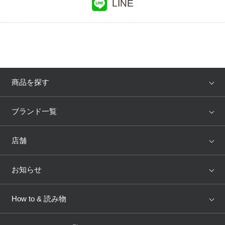
LINE
商品を探す
アイテム
ブランド
ブランド一覧
ランキング
セール
WACOAL
Wing
店舗
トピックス
Salute
Yue
店舗を探す
お知らせ
AMPHI
une nana cool
来店予約
新着情報
How to & 読み物
GOCOCi
WACOAL SIZE ORDER
ブラ無料診断
重要なお知らせ