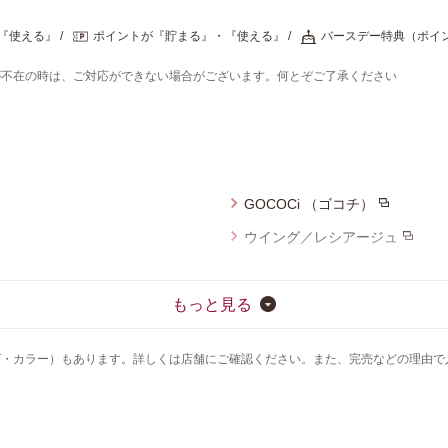
『使える』
ポイントが『貯まる』・『使える』
バースデー特典（ポイ
が不在の時は、ご対応ができない場合がございます。何とぞご了承ください
GOCOCi （ゴコチ）
ウイング／レシアージュ
ブロス バイ ワコールメン
CW-X
もっと見る
ズ・カラー）もあります。詳しくは店舗にご確認ください。また、完売などの理由で