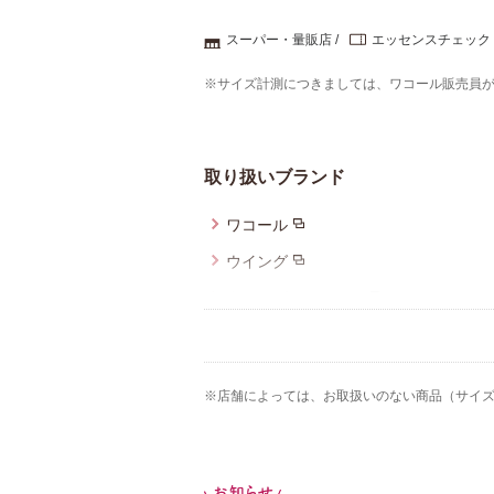
スーパー・量販店
エッセンスチェック
※サイズ計測につきましては、ワコール販売員
取り扱いブランド
ワコール
ウイング
ウイング／ティーン
ウイング／スリープ
YOJOY
※店舗によっては、お取扱いのない商品（サイ