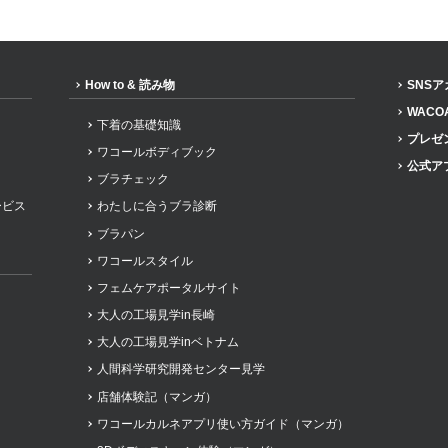
How to & 読み物
SNS
WACO
下着の基礎知識
プレゼ
ワコールボディブック
公式ア
ブラチェック
ービス
わたしに合うブラ診断
ブラパン
ワコールスタイル
フェムケアポータルサイト
大人の工場見学in長崎
大人の工場見学inベトナム
人間科学研究開発センター見学
店舗体験記（マンガ）
ワコールカルネアプリ使い方ガイド（マンガ）