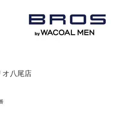
リオ八尾店
番