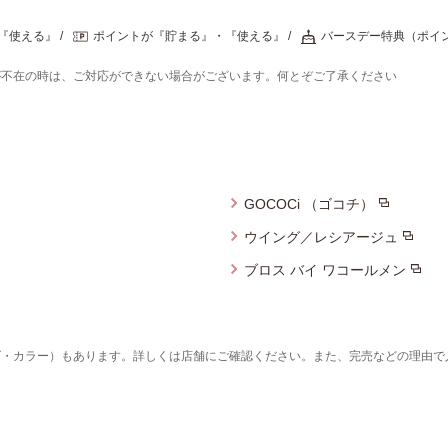
『使える』
ポイントが『貯まる』・『使える』
バースデー特典（ポイ
が不在の時は、ご対応ができない場合がございます。何とぞご了承ください
GOCOCi （ゴコチ）
ウイング／レシアージュ
ブロス バイ ワコールメン
ズ・カラー）もあります。詳しくは店舗にご確認ください。また、完売などの理由で