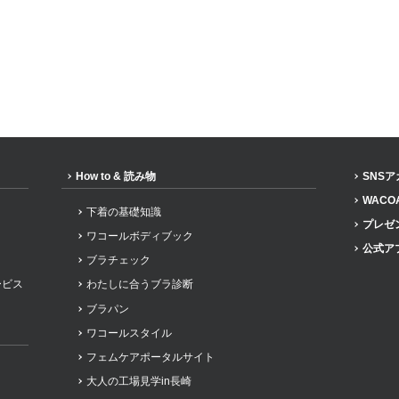
How to & 読み物
SNS
WACO
下着の基礎知識
プレゼ
ワコールボディブック
公式ア
ブラチェック
ービス
わたしに合うブラ診断
ブラパン
ワコールスタイル
フェムケアポータルサイト
大人の工場見学in長崎