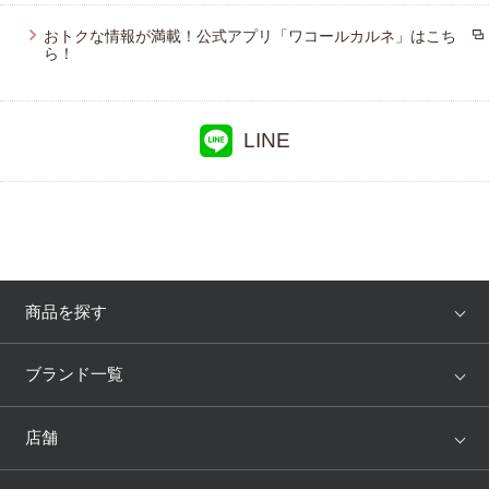
おトクな情報が満載！公式アプリ「ワコールカルネ」はこち
プレゼント・キャンペーン
ら！
メールニュース登録
LINE
お問い合わせ
よくあるご質問
商品を探す
アイテム
ブランド
ブランド一覧
ランキング
セール
WACOAL
Wing
店舗
トピックス
Salute
Yue