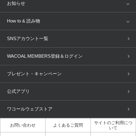
店舗を探す
お知らせ
AMPHI
une nana cool
来店予約
新着情報
How to & 読み物
GOCOCi
WACOAL SIZE ORDER
ブラ無料診断
重要なお知らせ
下着の基礎知識
ワコールボディブック
SNSアカウント一覧
OUR WACOAL
YOJOY
取り置き・取り寄せサービス
商品回収
ブラチェック
わたしに合うブラ診断
WACOAL Remamma
Mens Innerwear
WACOAL MEMBERS登録＆ログイン
3Dボディスキャン
お知らせ
ブラパン
ワコールスタイル
CW-X
Imported Brands
プレゼント・キャンペーン
ニュース＆トピックス
フェムケアポータルサイト
大人の工場見学in長崎
Licensed Brands
公式アプリ
大人の工場見学inベトナム
人間科学研究開発センター見
ブランド一覧へ
学
ワコールウェブストア
店舗体験記（マンガ）
ワコールカルネアプリ使い方
ガイド（マンガ）
サイトのご利用につ
お問い合わせ
よくあるご質問
いて