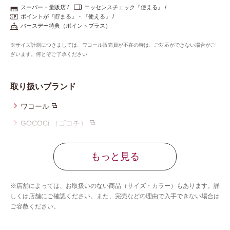
重要なお知らせ
スーパー・量販店
エッセンスチェック『使える』
ポイントが『貯まる』・『使える』
バースデー特典（ポイントプラス）
お知らせ
※サイズ計測につきましては、ワコール販売員が不在の時は、ご対応ができない場合がご
ざいます。何とぞご了承ください
ワコールウェブストア
取り扱いブランド
ワコール
公式アプリ
GOCOCi （ゴコチ）
ウイング
ニュース＆トピックス
もっと見る
ウイング／レシアージュ
ウイング／ティーン
企業情報
※店舗によっては、お取扱いのない商品（サイズ・カラー）もあります。詳
ブロス バイ ワコールメン
しくは店舗にご確認ください。また、完売などの理由で入手できない場合は
ご容赦ください。
ウイング／スリープ
SNSアカウント一覧