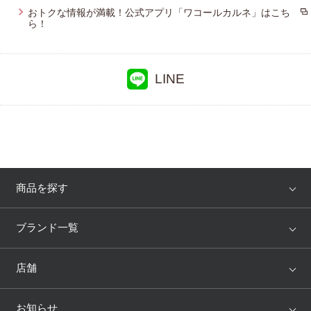
おトクな情報が満載！公式アプリ「ワコールカルネ」はこち
ら！
プレゼント・キャンペーン
メールニュース登録
LINE
お問い合わせ
よくあるご質問
商品を探す
アイテム
ブランド
ブランド一覧
ランキング
セール
WACOAL
Wing
店舗
トピックス
Salute
Yue
店舗を探す
お知らせ