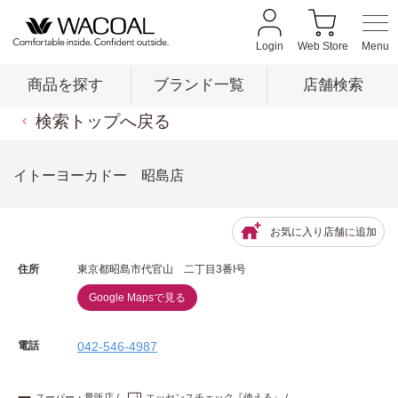
Login
Web Store
商品を探す
ブランド一覧
店舗検索
検索トップへ戻る
商品を探す
イトーヨーカドー 昭島店
ブランド一覧
お気に入り店舗に追加
住所
東京都昭島市代官山 二丁目3番I号
店舗検索
Google Mapsで見る
新着情報
電話
042-546-4987
スーパー・量販店
エッセンスチェック『使える』