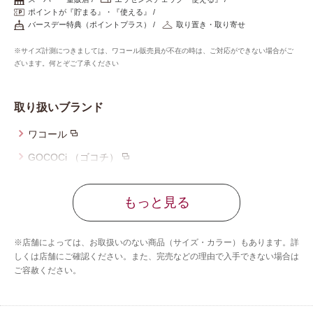
重要なお知らせ
ポイントが『貯まる』・『使える』
バースデー特典（ポイントプラス）
取り置き・取り寄せ
お知らせ
※サイズ計測につきましては、ワコール販売員が不在の時は、ご対応ができない場合がご
ざいます。何とぞご了承ください
ワコールウェブストア
取り扱いブランド
ワコール
公式アプリ
GOCOCi （ゴコチ）
ウイング
ニュース＆トピックス
もっと見る
ウイング／レシアージュ
ウイング／ティーン
企業情報
※店舗によっては、お取扱いのない商品（サイズ・カラー）もあります。詳
ブロス バイ ワコールメン
しくは店舗にご確認ください。また、完売などの理由で入手できない場合は
ご容赦ください。
SNSアカウント一覧