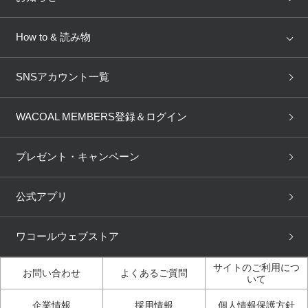
AMPHI
une nana cool
来店予約
新着情報
How to & 読み物
GOCOCi
WACOAL SIZE ORDER
ブラ無料診断
重要なお知らせ
下着の基礎知識
ワコールボディブック
SNSアカウント一覧
OUR WACOAL
YOJOY
取り置き・取り寄せサービス
商品回収
ブラチェック
わたしに合うブラ診断
WACOAL Remamma
Mens Innerwear
WACOAL MEMBERS登録＆ログイン
3Dボディスキャン
お知らせ
ブラパン
ワコールスタイル
CW-X
Imported Brands
プレゼント・キャンペーン
ニュース＆トピックス
フェムケアポータルサイト
大人の工場見学in長崎
Licensed Brands
公式アプリ
大人の工場見学inベトナム
人間科学研究開発センター見
ブランド一覧へ
学
ワコールウェブストア
店舗体験記（マンガ）
ワコールカルネアプリ使い方
ガイド（マンガ）
サイトのご利用につ
お問い合わせ
よくあるご質問
いて
3Dボディスキャン体験（マ
企業情報
採用情報
個人情報保護方針