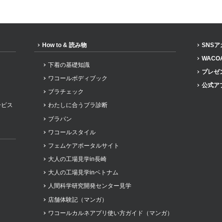
How to & 読み物
SNS
WACO
下着の基礎知識
プレゼ
ワコールボディブック
公式ア
ブラチェック
ービス
わたしに合うブラ診断
ブラパン
ワコールスタイル
フェムケアポータルサイト
大人の工場見学in長崎
大人の工場見学inベトナム
人間科学研究開発センター見学
店舗体験記（マンガ）
ワコールカルネアプリ使い方ガイド（マンガ）