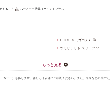
使える』
バースデー特典（ポイントプラス）
GOCOCi （ゴコチ）
ツモリチサト スリープ
ブロス バイ ワコールメン
ハンロ
もっと見る
ズ・カラー）もあります。詳しくは店舗にご確認ください。また、完売などの理由で