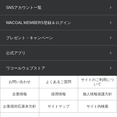
ブラ無料診断
重要なお知らせ
下着の基礎知識
ワコールボディブック
SNSアカウント一覧
OUR WACOAL
YOJOY
取り置き・取り寄せサービス
商品回収
ブラチェック
わたしに合うブラ診断
WACOAL Remamma
Mens Innerwear
WACOAL MEMBERS登録＆ログイン
3Dボディスキャン
お知らせ
ブラパン
ワコールスタイル
CW-X
Imported Brands
プレゼント・キャンペーン
ニュース＆トピックス
フェムケアポータルサイト
大人の工場見学in長崎
Licensed Brands
公式アプリ
大人の工場見学inベトナム
人間科学研究開発センター見
ブランド一覧へ
学
ワコールウェブストア
店舗体験記（マンガ）
ワコールカルネアプリ使い方
ガイド（マンガ）
サイトのご利用につ
お問い合わせ
よくあるご質問
いて
3Dボディスキャン体験（マ
企業情報
採用情報
個人情報保護方針
ンガ）
お客様対応基本方針
サイトマップ
サイト内検索