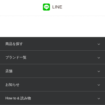
LINE
商品を探す
アイテム
ブランド
ブランド一覧
ランキング
セール
WACOAL
Wing
店舗
トピックス
Salute
Yue
店舗を探す
お知らせ
AMPHI
une nana cool
来店予約
新着情報
How to & 読み物
GOCOCi
WACOAL SIZE ORDER