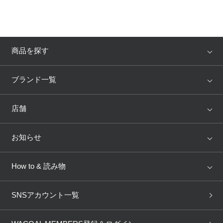
プレゼント・キャンペーン
商品を探す
メールニュース登録
アイテム
ブランド
ブランド一覧
お問い合わせ
ランキング
セール
WACOAL
Wing
店舗
よくあるご質問
トピックス
Salute
Yue
店舗を探す
お知らせ
AMPHI
une nana cool
来店予約
新着情報
How to & 読み物
GOCOCi
WACOAL SIZE ORDER
ブラ無料診断
重要なお知らせ
下着の基礎知識
ワコールボディブック
SNSアカウント一覧
OUR WACOAL
YOJOY
取り置き・取り寄せサービス
商品回収
ブラチェック
わたしに合うブラ診断
WACOAL Remamma
Mens Innerwear