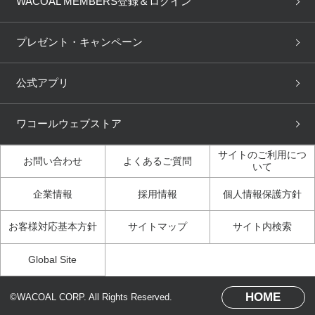
WACOAL MEMBERS登録＆ログイン
3Dボディスキャン
お知らせ
ブラパン
ワコールスタイル
CW-X
Imported Brands
プレゼント・キャンペーン
ニュース＆トピックス
フェムケアポータルサイト
大人の工場見学in長崎
Licensed Brands
公式アプリ
大人の工場見学inベトナム
人間科学研究開発センター見
ブランド一覧へ
学
ワコールウェブストア
店舗体験記（マンガ）
ワコールカルネアプリ使い方
ガイド（マンガ）
サイトのご利用につ
お問い合わせ
よくあるご質問
いて
3Dボディスキャン体験（マ
企業情報
採用情報
個人情報保護方針
ンガ）
お客様対応基本方針
サイトマップ
サイト内検索
Global Site
HOME
©WACOAL CORP. All Rights Reserved.