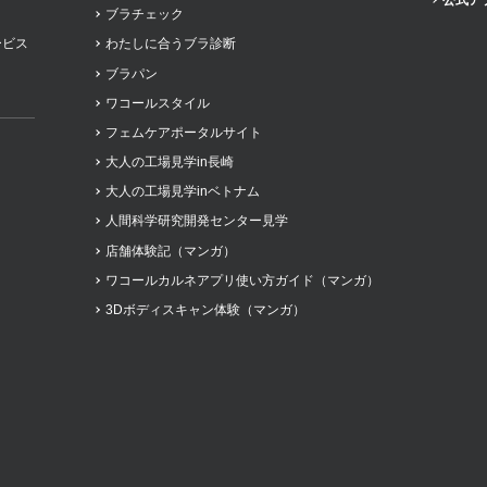
公式ア
プレゼント・キャンペー
ブラチェック
ービス
わたしに合うブラ診断
ブラパン
メールニュース登録
ワコールスタイル
フェムケアポータルサイト
ア
お問い合わせ
大人の工場見学in長崎
大人の工場見学inベトナム
よくあるご質問
人間科学研究開発センター見学
店舗体験記（マンガ）
ワコールカルネアプリ使い方ガイド（マンガ）
ス
3Dボディスキャン体験（マンガ）