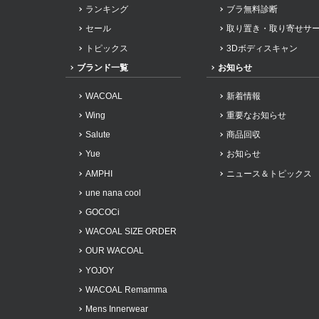
重要なお知らせ
ランキング
ブラ無料診断
セール
取り置き・取り寄せサ
お知らせ
トピックス
3Dボディスキャン
ブランド一覧
お知らせ
ワコールウェブスト
WACOAL
新着情報
Wing
重要なお知らせ
Salute
商品回収
公式アプリ
Yue
お知らせ
AMPHI
ニュース＆トピックス
ニュース＆トピック
une nana cool
GOCOCi
企業情報
WACOAL SIZE ORDER
OUR WACOAL
YOJOY
WACOAL Remamma
Mens Innerwear