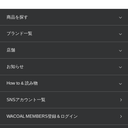
プレゼント・キャンペーン
商品を探す
メールニュース登録
アイテム
ブランド
ブランド一覧
ランキング
セール
WACOAL
Wing
店舗
お問い合わせ
トピックス
Salute
Yue
店舗を探す
お知らせ
よくあるご質問
AMPHI
une nana cool
来店予約
新着情報
How to & 読み物
GOCOCi
WACOAL SIZE ORDER
ブラ無料診断
重要なお知らせ
下着の基礎知識
ワコールボディブック
SNSアカウント一覧
OUR WACOAL
YOJOY
取り置き・取り寄せサービス
商品回収
ブラチェック
わたしに合うブラ診断
WACOAL Remamma
Mens Innerwear
WACOAL MEMBERS登録＆ログイン
3Dボディスキャン
お知らせ
ブラパン
ワコールスタイル